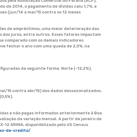
dos pela Associação Comercial do Paraná (ACP),
o de 2014, o pagamento de dívidas caiu 1,7%, e
ses (jun/14 a mai/15 contra os 12 meses
ões de empréstimos, uma maior deterioração das
 dos juros, entre outros. Esses fatores impactam
se comparado com os demais indicadores
eve fechar o ano com uma queda de 2,0%, na
iguradas da seguinte forma: Norte (-12,2%),
mai/15 contra abr/15) dos dados dessazonalizados.
(0,5%).
ncidas e não pagas informados anteriormente à Boa
aliação da variação mensal. A partir de janeiro de
 X-12 ARIMA, disponibilizado pelo US Census
ao-de-credito/