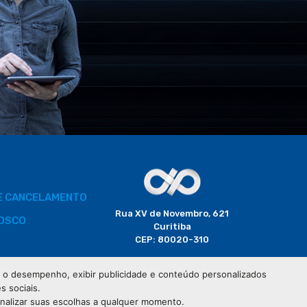
DE CANCELAMENTO
Rua XV de Novembro, 621
OSCO
Curitiba
CEP: 80020-310
BORADOR
 e o desempenho, exibir publicidade e conteúdo personalizados
(41) 3320-2929
s sociais.
CIAIS
onalizar suas escolhas a qualquer momento.