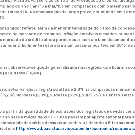
da Boa Vista SCPC (Serviço Central de Proteção ao Crédito) divulga
ulado do ano (jan/15 a mai/15), em comparação com o mesmo períod
ueda foi de 1,1%. Na comparação de longo prazo, acumulada em 12 me
3%.
onsumidor reflete, além da menor intensidade do ritmo de concess
nto do mercado de trabalho, inflação em níveis elevados, aumento
 do mercado de crédito ainda permanecer com um bom desempenho 
umidor dificilmente retornará a um patamar positivo em 2015, e d
nal, observou-se queda generalizada nas regiões, que ficaram conf
%) e Sudeste (-9,4%).
 no setor varejista registrou alta de 2,8% na comparação mensal (
-5,6%), Nordeste (5,0%), Sudeste (3,7%), Sul (1,7%), e Centro-Oeste 
o a partir da quantidade de exclusões dos registros de dívidas ve
 ano base a média de 2011 = 100 e passam por ajuste sazonal para av
elaboração das séries dessazonalizadas, utilizando o filtro sazonal
ível em:
http://www.boavistaservicos.com.br/economia/recuperac