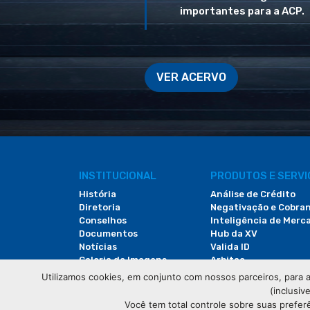
importantes para a ACP.
VER ACERVO
INSTITUCIONAL
PRODUTOS E SERV
História
Análise de Crédito
Diretoria
Negativação e Cobra
Conselhos
Inteligência de Merc
Documentos
Hub da XV
Notícias
Valida ID
Galeria de Imagens
Arbitac
Revista do Comércio
Locação de Espaços
Utilizamos cookies, em conjunto com nossos parceiros, para a
(inclusiv
Você tem total controle sobre suas prefer