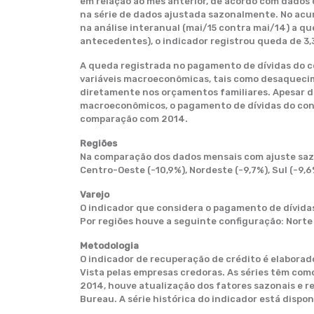
em relação ao mês anterior, de acordo com dados 
na série de dados ajustada sazonalmente. No acum
na análise interanual (mai/15 contra mai/14) a q
antecedentes), o indicador registrou queda de 3,
A queda registrada no pagamento de dívidas do c
variáveis macroeconômicas, tais como desaquecime
diretamente nos orçamentos familiares. Apesar
macroeconômicos, o pagamento de dívidas do cons
comparação com 2014.
Regiões
Na comparação dos dados mensais com ajuste sazo
Centro-Oeste (-10,9%), Nordeste (-9,7%), Sul (-9,6
Varejo
O indicador que considera o pagamento de dívidas
Por regiões houve a seguinte configuração: Norte (
Metodologia
O indicador de recuperação de crédito é elaborad
Vista pelas empresas credoras. As séries têm como
2014, houve atualização dos fatores sazonais e re
Bureau. A série histórica do indicador está dispon