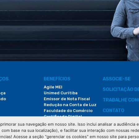
IÇOS
BENEFÍCIOS
ASSOCIE-SE
Agile MEI
SOLICITAÇÃO 
nça
Unimed Curitiba
ado
Emissor de Nota Fiscal
TRABALHE CON
Redução na Conta de Luz
CONTATO
Faculdade do Comércio
Certificado Digital
ÁREA DO COLA
primorar sua navegação em nosso site. Isso inclui analisar a audiência
e com base na sua localização), e facilitar sua interação com nossas rede
DEMANDAS JUDI
ências! Acesse a seção "gerenciar os cookies" em nosso site para pers