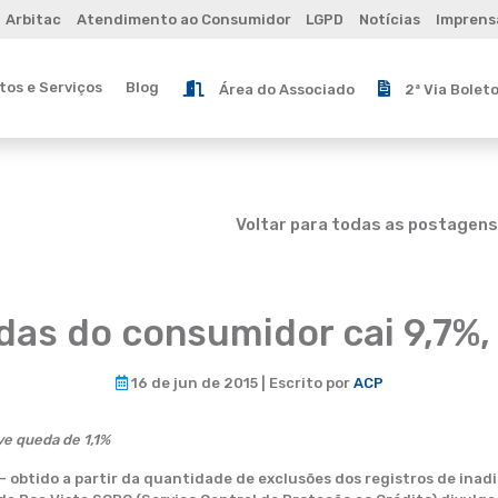
Arbitac
Atendimento ao Consumidor
LGPD
Notícias
Imprens
os e Serviços
Blog
Área do Associado
2ª Via Bolet
Voltar para todas as postagens
as do consumidor cai 9,7%,
16 de jun de 2015 | Escrito por
ACP
ve queda de 1,1%
– obtido a partir da quantidade de exclusões dos registros de ina