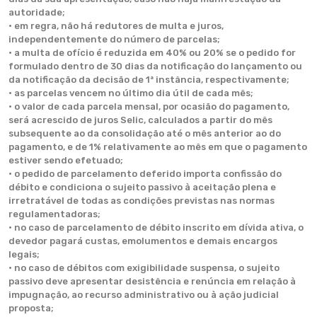
autoridade;
• em regra, não há redutores de multa e juros,
independentemente do número de parcelas;
• a multa de ofício é reduzida em 40% ou 20% se o pedido for
formulado dentro de 30 dias da notificação do lançamento ou
da notificação da decisão de 1ª instância, respectivamente;
• as parcelas vencem no último dia útil de cada mês;
• o valor de cada parcela mensal, por ocasião do pagamento,
será acrescido de juros Selic, calculados a partir do mês
subsequente ao da consolidação até o mês anterior ao do
pagamento, e de 1% relativamente ao mês em que o pagamento
estiver sendo efetuado;
• o pedido de parcelamento deferido importa confissão do
débito e condiciona o sujeito passivo à aceitação plena e
irretratável de todas as condições previstas nas normas
regulamentadoras;
• no caso de parcelamento de débito inscrito em dívida ativa, o
devedor pagará custas, emolumentos e demais encargos
legais;
• no caso de débitos com exigibilidade suspensa, o sujeito
passivo deve apresentar desistência e renúncia em relação à
impugnação, ao recurso administrativo ou à ação judicial
proposta;