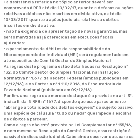
• a desistência referida no tópico anterior deverá ser
comprovada à RFB até dia 10/02/17, quanto a defesas ou ações
relativas a débitos não inscritos em dívida ativa, e até dia
10/03/2017, quanto a ações judiciais relativas a débitos
inscritos em dívida ativa;
• não há exigência de apresentação de novas garantias, mas
serão mantidas as já oferecidas em execuções fiscais
ajuizadas;
• o parcelamento de débitos de responsabilidade do
Microempreendedor Individual (MEI) será regulamentado em
ato específico do Comitê Gestor do Simples Nacional
As regras deste programa estão detalhadas na Resolução nº
132, do Comitê Gestor do Simples Nacional, na Instrução
Normativa nº 1.677, da Receita Federal (ambas publicadas em
12/12/16), e na Portaria nº 1.110/2016, da Procuradoria da
Fazenda Nacional (publicada em 09/12/16).
Por fim, uma regra que merece destaque é a prevista no art. 3º,
inciso II, da IN RFB nº 1677, dispondo que esse parcelamento
“abrange a totalidade dos débitos exigíveis” do sujeito passivo,
uma espécie de cláusula “tudo ou nada” que impede a escolha
de débitos a parcelar.
Como a regra não está prevista na Lei Complementar nº 155/16,
e nem mesmo na Resolução do Comitê Gestor, essa restrição é
passível de discussão judicial. Cabe ainda observar que, para os