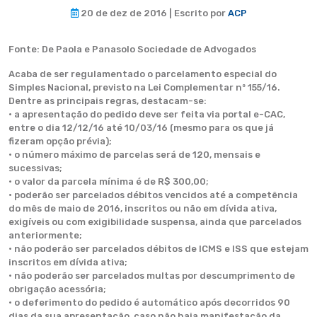
20 de dez de 2016 | Escrito por
ACP
Fonte: De Paola e Panasolo Sociedade de Advogados
Acaba de ser regulamentado o parcelamento especial do
Simples Nacional, previsto na Lei Complementar nº 155/16.
Dentre as principais regras, destacam-se:
• a apresentação do pedido deve ser feita via portal e-CAC,
entre o dia 12/12/16 até 10/03/16 (mesmo para os que já
fizeram opção prévia);
• o número máximo de parcelas será de 120, mensais e
sucessivas;
• o valor da parcela mínima é de R$ 300,00;
• poderão ser parcelados débitos vencidos até a competência
do mês de maio de 2016, inscritos ou não em dívida ativa,
exigíveis ou com exigibilidade suspensa, ainda que parcelados
anteriormente;
• não poderão ser parcelados débitos de ICMS e ISS que estejam
inscritos em dívida ativa;
• não poderão ser parcelados multas por descumprimento de
obrigação acessória;
• o deferimento do pedido é automático após decorridos 90
dias da sua apresentação, caso não haja manifestação da