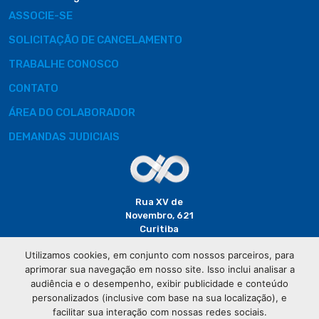
ASSOCIE-SE
SOLICITAÇÃO DE CANCELAMENTO
TRABALHE CONOSCO
CONTATO
ÁREA DO COLABORADOR
DEMANDAS JUDICIAIS
Rua XV de
Novembro, 621
Curitiba
CEP: 80020-310
Utilizamos cookies, em conjunto com nossos parceiros, para
aprimorar sua navegação em nosso site. Isso inclui analisar a
(41) 3320-
audiência e o desempenho, exibir publicidade e conteúdo
2929
personalizados (inclusive com base na sua localização), e
facilitar sua interação com nossas redes sociais.