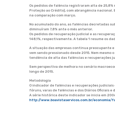
Os pedidos de falência registraram alta de 25,8%
Proteção ao Crédito), com abrangência nacional. 
na comparação com março.
No acumulado do ano, as falências decretadas sub
diminuíram 7,8% ante o mês anterior.
Os pedidos de recuperação judicial e as recupera
148,1%, respectivamente. A tabela 1 resume os da
A situação das empresas continua preocupante e 
vem sendo pressionado desde 2015. Nem mesmo o co
tendência de alta das falências e recuperações ju
Sem perspectiva de melhora no cenário macroecon
longo de 2015.
Metodologia
O indicador de falências e recuperações judiciai
fóruns, varas de falências e dos Diários Oficiais e
A série histórica deste indicador se inicia em 200
http://www.boavistaservicos.com.br/economia/fa