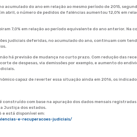
 no acumulado do ano em relação ao mesmo período de 2015, segund
Em abril, o número de pedidos de falências aumentou 12,0% em rel
iram 7,0% em relação ao período equivalente do ano anterior. Na 
ções judiciais deferidas, no acumulado do ano, continuam com ten
dos.
não há previsão de mudança no curto prazo. Com redução das receit
rte de despesas, via demissões por exemplo, e aumento do endivid
diciais.
ômico capaz de reverter essa situação ainda em 2016, os indicad
s é construído com base na apuração dos dados mensais registradas
 da Justiça dos estados.
6 e está disponível em:
lencias-e-recuperacoes-judiciais/