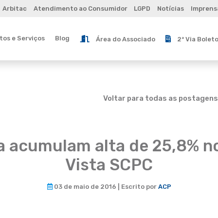
Arbitac
Atendimento ao Consumidor
LGPD
Notícias
Imprens
os e Serviços
Blog
Área do Associado
2ª Via Bolet
Voltar para todas as postagens
ia acumulam alta de 25,8% n
Vista SCPC
03 de maio de 2016 | Escrito por
ACP