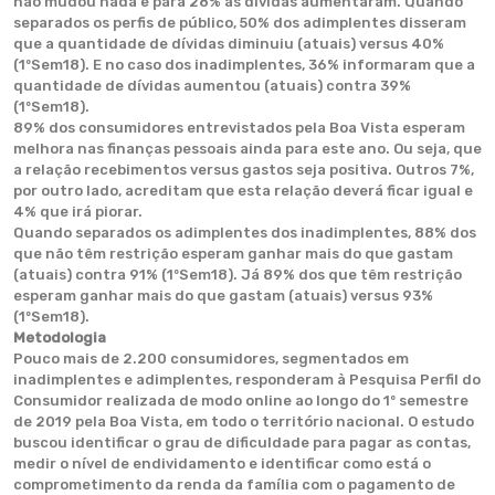
não mudou nada e para 28% as dívidas aumentaram. Quando
separados os perfis de público, 50% dos adimplentes disseram
que a quantidade de dívidas diminuiu (atuais) versus 40%
(1ºSem18). E no caso dos inadimplentes, 36% informaram que a
quantidade de dívidas aumentou (atuais) contra 39%
(1ºSem18).
89% dos consumidores entrevistados pela Boa Vista esperam
melhora nas finanças pessoais ainda para este ano. Ou seja, que
a relação recebimentos versus gastos seja positiva. Outros 7%,
por outro lado, acreditam que esta relação deverá ficar igual e
4% que irá piorar.
Quando separados os adimplentes dos inadimplentes, 88% dos
que não têm restrição esperam ganhar mais do que gastam
(atuais) contra 91% (1ºSem18). Já 89% dos que têm restrição
esperam ganhar mais do que gastam (atuais) versus 93%
(1ºSem18).
Metodologia
Pouco mais de 2.200 consumidores, segmentados em
inadimplentes e adimplentes, responderam à Pesquisa Perfil do
Consumidor realizada de modo online ao longo do 1º semestre
de 2019 pela Boa Vista, em todo o território nacional. O estudo
buscou identificar o grau de dificuldade para pagar as contas,
medir o nível de endividamento e identificar como está o
comprometimento da renda da família com o pagamento de