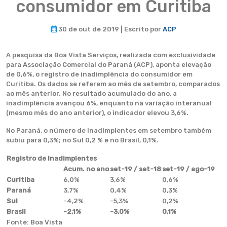
consumidor em Curitiba
30 de out de 2019 | Escrito por
ACP
A pesquisa da Boa Vista Serviços, realizada com exclusividade
para Associação Comercial do Paraná (ACP), aponta elevação
de 0,6%, o registro de inadimplência do consumidor em
Curitiba. Os dados se referem ao mês de setembro, comparados
ao mês anterior. No resultado acumulado do ano, a
inadimplência avançou 6%, enquanto na variação interanual
(mesmo mês do ano anterior), o indicador elevou 3,6%.
No Paraná, o número de inadimplentes em setembro também
subiu para 0,3%; no Sul 0,2 % e no Brasil, 0,1%.
Registro de Inadimplentes
Acum. no ano
set-19 / set-18
set-19 / ago-19
Curitiba
6,0%
3,6%
0,6%
Paraná
3,7%
0,4%
0,3%
Sul
-4,2%
-5,3%
0,2%
Brasil
-2,1%
-3,0%
0,1%
Fonte: Boa Vista