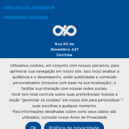
ÁREA DO COLABORADOR
DEMANDAS JUDICIAIS
Rua XV de
Novembro, 621
Curitiba
CEP: 80020-310
Utilizamos cookies, em conjunto com nossos parceiros, para
aprimorar sua navegação em nosso site. Isso inclui analisar a
(41) 3320-
audiência e o desempenho, exibir publicidade e conteúdo
2929
personalizados (inclusive com base na sua localização), e
facilitar sua interação com nossas redes sociais.
Você tem total controle sobre suas preferências! Acesse a
seção "gerenciar os cookies" em nosso site para personalizar
suas escolhas a qualquer momento.
Para informações detalhadas sobre como seus dados são
utilizados, consulte nosso Aviso de Privacidade
© Copyright
Associação Comercial do Paraná
- Todos os
direitos reservados
Ok
Política de privacidade