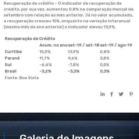
Recuperação de crédito – O indicador de recuperação de
crédito, por sua vez, aumentou 0,8% na comparação mensal de
setembro com relação ao mês anterior. Já no valor acumulado,
a recuperação cresceu 15%, enquanto na variação interanual
(mesmo mês do ano anterior) o indicador elevou 13,9%.
Recuperação de Crédito
Acum. no ano
set-19 / set-18
set-19 / ago-19
Curitiba
15,0%
13,9%
0,8%
Paraná
11,7%
9,6%
3,8%
Sul
-6,4%
-7,8%
0,5%
Brasil
-3,2%
-3,3%
0,3%
Fonte: Boa Vista
Galeria de Imagens