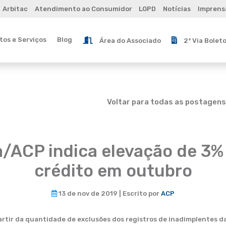
Arbitac
Atendimento ao Consumidor
LGPD
Notícias
Imprens
os e Serviços
Blog
Área do Associado
2ª Via Bolet
Voltar para todas as postagens
a/ACP indica elevação de 3%
crédito em outubro
13 de nov de 2019 | Escrito por
ACP
artir da quantidade de exclusões dos registros de inadimplentes da