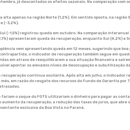
etembro, já descontados os efeitos sazonais. Na comparação com o
alta apenas na região Norte (1,2%). Em sentido oposto, na região S
e (-3,2%).
Sul (-1,5%) registrou queda em outubro. Na comparação interanual
-2,1%) apresentaram queda da recuperação, enquanto Sul (4,2%) e Su
adimplência vem apresentando queda em 12 meses, sugerindo que bo
 contrapartida, o indicador de recuperação também segue em qued
idas em atraso de reequilibrarem a sua situação financeira e saíre
possível apontar os elevados níveis de desocupação e subutilização 
e recuperação continua oscilante. Após alta em julho, o indicador 
o mês, em razão do resgate dos recursos do Fundo de Garantia por 
atrasadas.
 fariam o saque do FGTS utilizariam o dinheiro para pagar as cont
 aumento da recuperação, a redução das taxas de juros, que abre
esentante exclusiva da Boa Vista no Paraná.