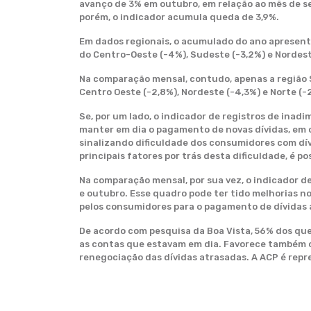
avanço de 3% em outubro, em relação ao mês de s
porém, o indicador acumula queda de 3,9%.
Em dados regionais, o acumulado do ano apresenta 
do Centro-Oeste (-4%), Sudeste (-3,2%) e Nordest
Na comparação mensal, contudo, apenas a região 
Centro Oeste (-2,8%), Nordeste (-4,3%) e Norte (
Se, por um lado, o indicador de registros de in
manter em dia o pagamento de novas dívidas, em
sinalizando dificuldade dos consumidores com dív
principais fatores por trás desta dificuldade, é 
Na comparação mensal, por sua vez, o indicador d
e outubro. Esse quadro pode ter tido melhorias n
pelos consumidores para o pagamento de dívidas 
De acordo com pesquisa da Boa Vista, 56% dos que
as contas que estavam em dia. Favorece também o
renegociação das dívidas atrasadas. A ACP é repr