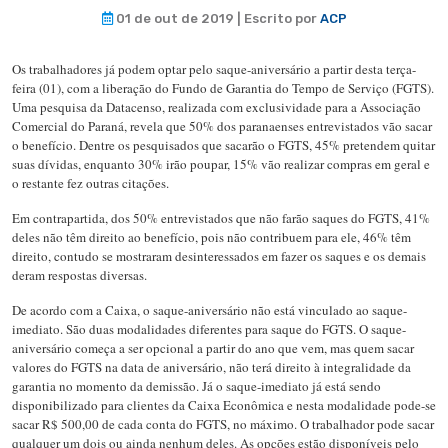
01 de out de 2019 | Escrito por
ACP
Os trabalhadores já podem optar pelo saque-aniversário a partir desta terça-
feira (01), com a liberação do Fundo de Garantia do Tempo de Serviço (FGTS).
Uma pesquisa da Datacenso, realizada com exclusividade para a Associação
Comercial do Paraná, revela que 50% dos paranaenses entrevistados vão sacar
o benefício. Dentre os pesquisados que sacarão o FGTS, 45% pretendem quitar
suas dívidas, enquanto 30% irão poupar, 15% vão realizar compras em geral e
o restante fez outras citações.
Em contrapartida, dos 50% entrevistados que não farão saques do FGTS, 41%
deles não têm direito ao benefício, pois não contribuem para ele, 46% têm
direito, contudo se mostraram desinteressados em fazer os saques e os demais
deram respostas diversas.
De acordo com a Caixa, o saque-aniversário não está vinculado ao saque-
imediato. São duas modalidades diferentes para saque do FGTS. O saque-
aniversário começa a ser opcional a partir do ano que vem, mas quem sacar
valores do FGTS na data de aniversário, não terá direito à integralidade da
garantia no momento da demissão. Já o saque-imediato já está sendo
disponibilizado para clientes da Caixa Econômica e nesta modalidade pode-se
sacar R$ 500,00 de cada conta do FGTS, no máximo. O trabalhador pode sacar
qualquer um dois ou ainda nenhum deles. As opções estão disponíveis pelo