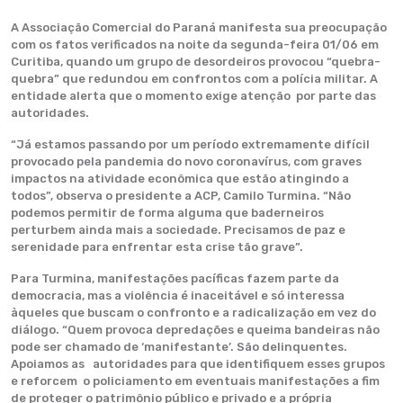
A Associação Comercial do Paraná manifesta sua preocupação
com os fatos verificados na noite da segunda-feira 01/06 em
Curitiba, quando um grupo de desordeiros provocou “quebra-
quebra” que redundou em confrontos com a polícia militar. A
entidade alerta que o momento exige atenção por parte das
autoridades.
“Já estamos passando por um período extremamente difícil
provocado pela pandemia do novo coronavírus, com graves
impactos na atividade econômica que estão atingindo a
todos”, observa o presidente a ACP, Camilo Turmina. “Não
podemos permitir de forma alguma que baderneiros
perturbem ainda mais a sociedade. Precisamos de paz e
serenidade para enfrentar esta crise tão grave”.
Para Turmina, manifestações pacíficas fazem parte da
democracia, mas a violência é inaceitável e só interessa
àqueles que buscam o confronto e a radicalização em vez do
diálogo. “Quem provoca depredações e queima bandeiras não
pode ser chamado de ‘manifestante’. São delinquentes.
Apoiamos as autoridades para que identifiquem esses grupos
e reforcem o policiamento em eventuais manifestações a fim
de proteger o patrimônio público e privado e a própria