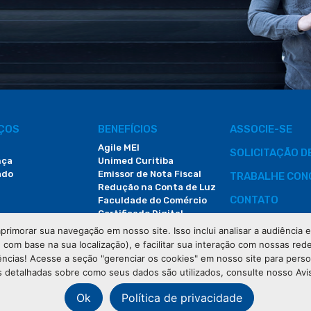
IÇOS
BENEFÍCIOS
ASSOCIE-SE
Agile MEI
SOLICITAÇÃO 
nça
Unimed Curitiba
ado
Emissor de Nota Fiscal
TRABALHE CON
Redução na Conta de Luz
CONTATO
Faculdade do Comércio
Certificado Digital
ÁREA DO COLA
primorar sua navegação em nosso site. Isso inclui analisar a audiência
e com base na sua localização), e facilitar sua interação com nossas rede
DEMANDAS JUDI
ências! Acesse a seção "gerenciar os cookies" em nosso site para pers
 detalhadas sobre como seus dados são utilizados, consulte nosso Avi
Ok
Política de privacidade