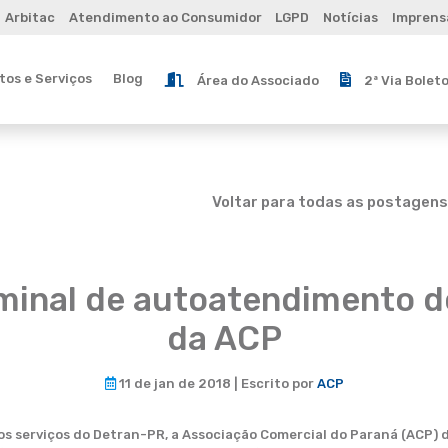
Arbitac
Atendimento ao Consumidor
LGPD
Notícias
Imprens
os e Serviços
Blog
Área do Associado
2ª Via Bolet
Voltar para todas as postagens
minal de autoatendimento d
da ACP
11 de jan de 2018 | Escrito por
ACP
aos serviços do Detran-PR, a Associação Comercial do Paraná (ACP)