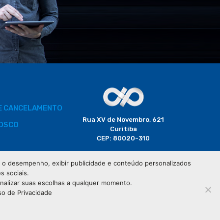
DE CANCELAMENTO
Rua XV de Novembro, 621
OSCO
Curitiba
CEP: 80020-310
BORADOR
 e o desempenho, exibir publicidade e conteúdo personalizados
(41) 3320-2929
s sociais.
CIAIS
onalizar suas escolhas a qualquer momento.
so de Privacidade