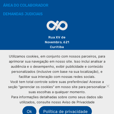
ÁREA DO COLABORADOR
DEMANDAS JUDICIAIS
Rua XV de
Novembro, 621
Curitiba
CEP: 80020-310
Utilizamos cookies, em conjunto com nossos parceiros, para
aprimorar sua navegação em nosso site. Isso inclui analisar a
(41) 3320-
audiência e o desempenho, exibir publicidade e conteúdo
2929
personalizados (inclusive com base na sua localização), e
facilitar sua interação com nossas redes sociais.
Você tem total controle sobre suas preferências! Acesse a
seção "gerenciar os cookies" em nosso site para personalizar
suas escolhas a qualquer momento.
Para informações detalhadas sobre como seus dados são
utilizados, consulte nosso Aviso de Privacidade
© Copyright
Associação Comercial do Paraná
- Todos os
direitos reservados
Ok
Política de privacidade
76.583.004/0001-01