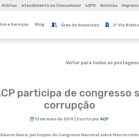
Arbitac
Atendimento ao Consumidor
LGPD
Notícias
Imprens
os e Serviços
Blog
Área do Associado
2ª Via Bolet
Voltar para todas as postagens
ACP participa de congresso 
corrupção
13 de maio de 2019 | Escrito por
ACP
Gláucio Geara, participou do Congresso Nacional sobre Macrocrimin