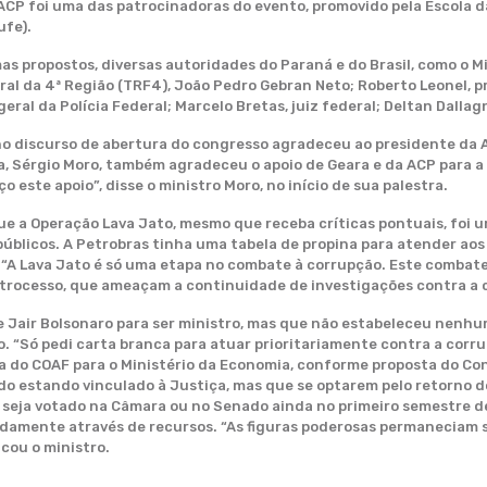
A ACP foi uma das patrocinadoras do evento, promovido pela Escola 
ufe).
mas propostos, diversas autoridades do Paraná e do Brasil, como o M
al da 4ª Região (TRF4), João Pedro Gebran Neto; Roberto Leonel, 
geral da Polícia Federal; Marcelo Bretas, juiz federal; Deltan Dalla
no discurso de abertura do congresso agradeceu ao presidente da AC
a, Sérgio Moro, também agradeceu o apoio de Geara e da ACP para a
 este apoio”, disse o ministro Moro, no início de sua palestra.
que a Operação Lava Jato, mesmo que receba críticas pontuais, foi
 públicos. A Petrobras tinha uma tabela de propina para atender aos
. “A Lava Jato é só uma etapa no combate à corrupção. Este comba
etrocesso, que ameaçam a continuidade de investigações contra a 
e Jair Bolsonaro para ser ministro, mas que não estabeleceu nenhu
. “Só pedi carta branca para atuar prioritariamente contra a corrup
lta do COAF para o Ministério da Economia, conforme proposta do Co
do estando vinculado à Justiça, mas que se optarem pelo retorno do
e seja votado na Câmara ou no Senado ainda no primeiro semestre de
nidamente através de recursos. “As figuras poderosas permaneciam 
icou o ministro.