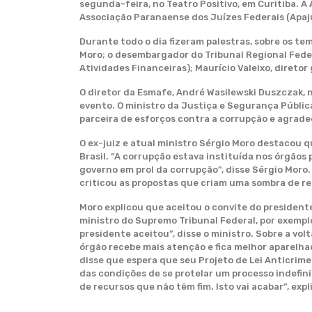
segunda-feira, no Teatro Positivo, em Curitiba. 
Associação Paranaense dos Juízes Federais (Apaj
Durante todo o dia fizeram palestras, sobre os te
Moro; o desembargador do Tribunal Regional Feder
Atividades Financeiras); Maurício Valeixo, diretor 
O diretor da Esmafe, André Wasilewski Duszczak, 
evento. O ministro da Justiça e Segurança Públic
parceira de esforços contra a corrupção e agradeço
O ex-juiz e atual ministro Sérgio Moro destacou 
Brasil. “A corrupção estava instituída nos órgãos
governo em prol da corrupção”, disse Sérgio Moro
criticou as propostas que criam uma sombra de r
Moro explicou que aceitou o convite do president
ministro do Supremo Tribunal Federal, por exemplo
presidente aceitou”, disse o ministro. Sobre a vo
órgão recebe mais atenção e fica melhor aparelha
disse que espera que seu Projeto de Lei Anticrim
das condições de se protelar um processo indefi
de recursos que não têm fim. Isto vai acabar”, expl