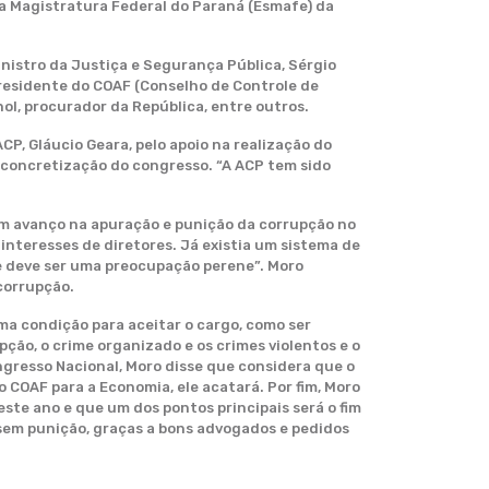
da Magistratura Federal do Paraná (Esmafe) da
inistro da Justiça e Segurança Pública, Sérgio
presidente do COAF (Conselho de Controle de
gnol, procurador da República, entre outros.
P, Gláucio Geara, pelo apoio na realização do
 concretização do congresso. “A ACP tem sido
 um avanço na apuração e punição da corrupção no
 interesses de diretores. Já existia um sistema de
te deve ser uma preocupação perene”. Moro
corrupção.
ma condição para aceitar o cargo, como ser
ção, o crime organizado e os crimes violentos e o
ngresso Nacional, Moro disse que considera que o
 COAF para a Economia, ele acatará. Por fim, Moro
ste ano e que um dos pontos principais será o fim
sem punição, graças a bons advogados e pedidos