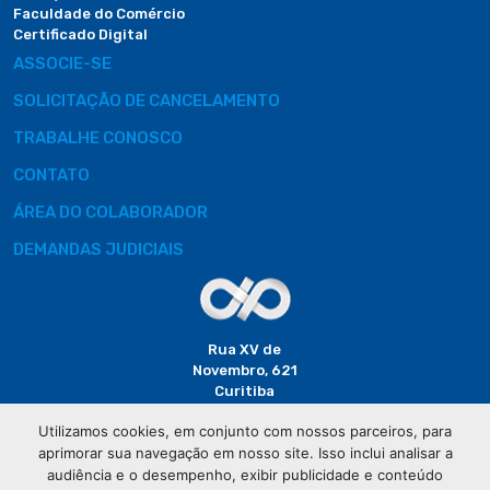
Faculdade do Comércio
Certificado Digital
ASSOCIE-SE
SOLICITAÇÃO DE CANCELAMENTO
TRABALHE CONOSCO
CONTATO
ÁREA DO COLABORADOR
DEMANDAS JUDICIAIS
Rua XV de
Novembro, 621
Curitiba
CEP: 80020-310
Utilizamos cookies, em conjunto com nossos parceiros, para
aprimorar sua navegação em nosso site. Isso inclui analisar a
(41) 3320-
audiência e o desempenho, exibir publicidade e conteúdo