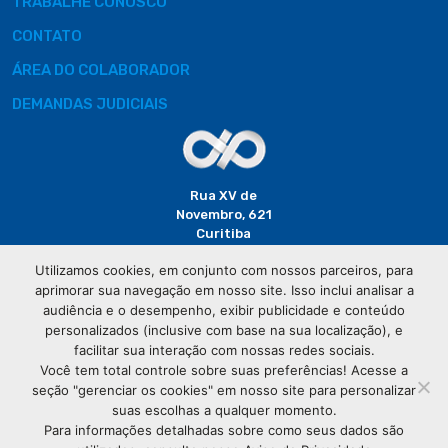
TRABALHE CONOSCO
CONTATO
ÁREA DO COLABORADOR
DEMANDAS JUDICIAIS
Rua XV de
Novembro, 621
Curitiba
CEP: 80020-310
Utilizamos cookies, em conjunto com nossos parceiros, para
aprimorar sua navegação em nosso site. Isso inclui analisar a
(41) 3320-
audiência e o desempenho, exibir publicidade e conteúdo
2929
personalizados (inclusive com base na sua localização), e
facilitar sua interação com nossas redes sociais.
Você tem total controle sobre suas preferências! Acesse a
seção "gerenciar os cookies" em nosso site para personalizar
suas escolhas a qualquer momento.
Para informações detalhadas sobre como seus dados são