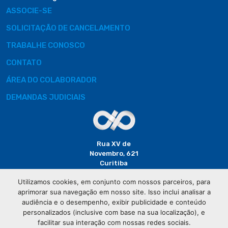
ASSOCIE-SE
SOLICITAÇÃO DE CANCELAMENTO
TRABALHE CONOSCO
CONTATO
ÁREA DO COLABORADOR
DEMANDAS JUDICIAIS
Rua XV de
Novembro, 621
Curitiba
CEP: 80020-310
Utilizamos cookies, em conjunto com nossos parceiros, para
aprimorar sua navegação em nosso site. Isso inclui analisar a
(41) 3320-
audiência e o desempenho, exibir publicidade e conteúdo
2929
personalizados (inclusive com base na sua localização), e
facilitar sua interação com nossas redes sociais.