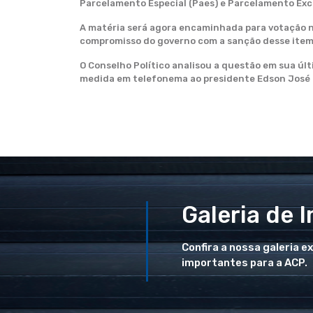
Parcelamento Especial (Paes) e Parcelamento Exce
A matéria será agora encaminhada para votação no
compromisso do governo com a sanção desse item
O Conselho Político analisou a questão em sua úl
medida em telefonema ao presidente Edson José 
Galeria de 
Confira a nossa galeria e
importantes para a ACP.