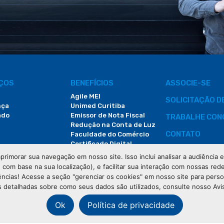
IÇOS
BENEFÍCIOS
ASSOCIE-SE
Agile MEI
SOLICITAÇÃO 
nça
Unimed Curitiba
ado
Emissor de Nota Fiscal
TRABALHE CON
Redução na Conta de Luz
CONTATO
Faculdade do Comércio
Certificado Digital
ÁREA DO COLA
primorar sua navegação em nosso site. Isso inclui analisar a audiência
e com base na sua localização), e facilitar sua interação com nossas rede
DEMANDAS JUDI
ências! Acesse a seção "gerenciar os cookies" em nosso site para pers
 detalhadas sobre como seus dados são utilizados, consulte nosso Avi
Ok
Política de privacidade
os os direitos reservados