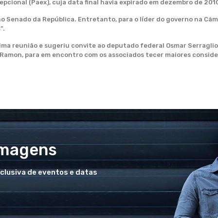
pcional (Paex), cuja data final havia expirado em dezembro de 201
 Senado da República. Entretanto, para o líder do governo na Câma
”.
tima reunião e sugeriu convite ao deputado federal Osmar Serragli
Ramon, para em encontro com os associados tecer maiores conside
Imagens
xclusiva de eventos e datas