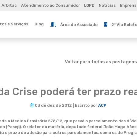
Arbitac
Atendimento ao Consumidor
LGPD
Notícias
Imprens
os e Serviços
Blog
Área do Associado
2ª Via Bolet
Voltar para todas as postagens
da Crise poderá ter prazo re
03 de dez de 2012 | Escrito por
ACP
a a Medida Provisória 578/12, que prevê o parcelamento das dívid
co (Pasep). O relator da matéria, deputado federal João Magalhães
u o prazo de adesão para outros parcelamentos, como os do Progra