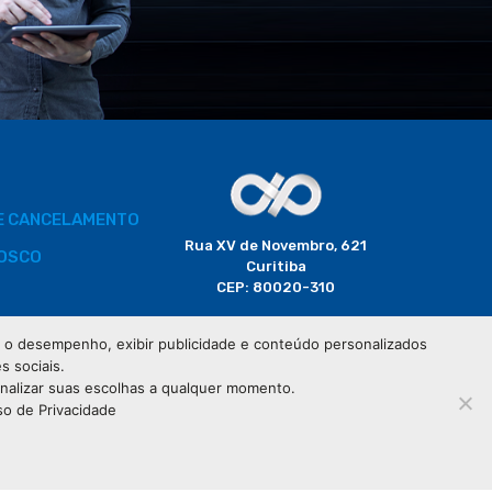
DE CANCELAMENTO
Rua XV de Novembro, 621
OSCO
Curitiba
CEP: 80020-310
BORADOR
 e o desempenho, exibir publicidade e conteúdo personalizados
(41) 3320-2929
s sociais.
CIAIS
onalizar suas escolhas a qualquer momento.
so de Privacidade
76.583.004/0001-01