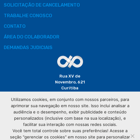
SOLICITAÇÃO DE CANCELAMENTO
TRABALHE CONOSCO
CONTATO
ÁREA DO COLABORADOR
DEMANDAS JUDICIAIS
Rua XV de
Novembro, 621
Curitiba
CEP: 80020-310
Utilizamos cookies, em conjunto com nossos parceiros, para
aprimorar sua navegação em nosso site. Isso inclui analisar a
(41) 3320-
audiência e o desempenho, exibir publicidade e conteúdo
2929
personalizados (inclusive com base na sua localização), e
facilitar sua interação com nossas redes sociais.
Você tem total controle sobre suas preferências! Acesse a
seção "gerenciar os cookies" em nosso site para personalizar