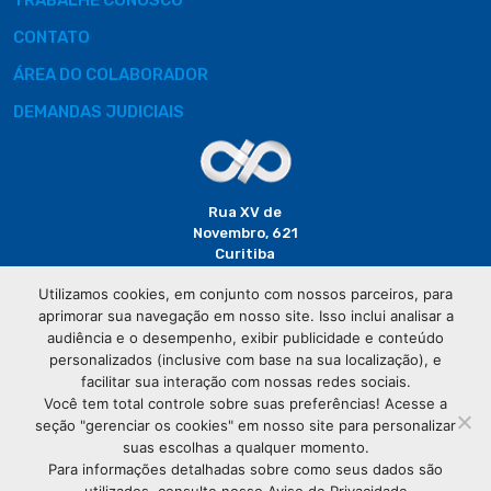
TRABALHE CONOSCO
CONTATO
ÁREA DO COLABORADOR
DEMANDAS JUDICIAIS
Rua XV de
Novembro, 621
Curitiba
CEP: 80020-310
Utilizamos cookies, em conjunto com nossos parceiros, para
aprimorar sua navegação em nosso site. Isso inclui analisar a
(41) 3320-
audiência e o desempenho, exibir publicidade e conteúdo
2929
personalizados (inclusive com base na sua localização), e
facilitar sua interação com nossas redes sociais.
Você tem total controle sobre suas preferências! Acesse a
seção "gerenciar os cookies" em nosso site para personalizar
suas escolhas a qualquer momento.
Para informações detalhadas sobre como seus dados são