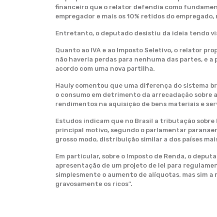
financeiro que o relator defendia como fundamen
empregador e mais os 10% retidos do empregado, 
Entretanto, o deputado desistiu da ideia tendo v
Quanto ao IVA e ao Imposto Seletivo, o relator p
não haveria perdas para nenhuma das partes, e a p
acordo com uma nova partilha.
Hauly comentou que uma diferença do sistema bra
o consumo em detrimento da arrecadação sobre a re
rendimentos na aquisição de bens materiais e ser
Estudos indicam que no Brasil a tributação sobre 
principal motivo, segundo o parlamentar paranaen
grosso modo, distribuição similar a dos países mais
Em particular, sobre o Imposto de Renda, o deputa
apresentação de um projeto de lei para regulamen
simplesmente o aumento de alíquotas, mas sim a re
gravosamente os ricos”.