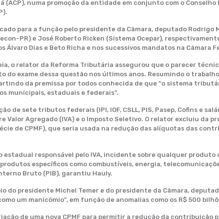
aná (ACP), numa promoção da entidade em conjunto com o Conselho
P).
icado para a função pelo presidente da Câmara, deputado Rodrigo M
recon-PR) e José Roberto Ricken (Sistema Ocepar), respectivament
 Álvaro Dias e Beto Richa e nos sucessivos mandatos na Câmara Fed
ia, o relator da Reforma Tributária assegurou que o parecer técn
nto do exame dessa questão nos últimos anos. Resumindo o trabalh
artindo da premissa por todos conhecida de que “o sistema tributári
os municipais, estaduais e federais”.
o de sete tributos federais (IPI, IOF, CSLL, PIS, Pasep, Cofins e sa
e Valor Agregado (IVA) e o Imposto Seletivo. O relator excluiu da 
cie de CPMF), que seria usada na redução das alíquotas das contri
o estadual responsável pelo IVA, incidente sobre qualquer produto 
e produtos específicos como combustíveis, energia, telecomunicaçõ
terno Bruto (PIB), garantiu Hauly.
oio do presidente Michel Temer e do presidente da Câmara, deputa
ico como um manicômio”, em função de anomalias como os R$ 500 bilh
criação de uma nova CPMF para permitir a redução da contribuição 