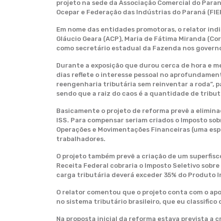
projeto na sede da Associação Comercial do Par
Ocepar e Federação das Indústrias do Paraná (FIE
Em nome das entidades promotoras, o relator ind
Gláucio Geara (ACP), Maria de Fátima Miranda (Co
como secretário estadual da Fazenda nos governos
Durante a exposição que durou cerca de hora e me
dias reflete o interesse pessoal no aprofundame
reengenharia tributária sem reinventar a roda”, p
sendo que a raiz do caos é a quantidade de tribut
Basicamente o projeto de reforma prevê a eliminaçã
ISS. Para compensar seriam criados o Imposto sobr
Operações e Movimentações Financeiras (uma espé
trabalhadores.
O projeto também prevê a criação de um superfisc
Receita Federal cobraria o Imposto Seletivo sobr
carga tributária deverá exceder 35% do Produto In
O relator comentou que o projeto conta com o ap
no sistema tributário brasileiro, que eu classif
Na proposta inicial da reforma estava prevista a 