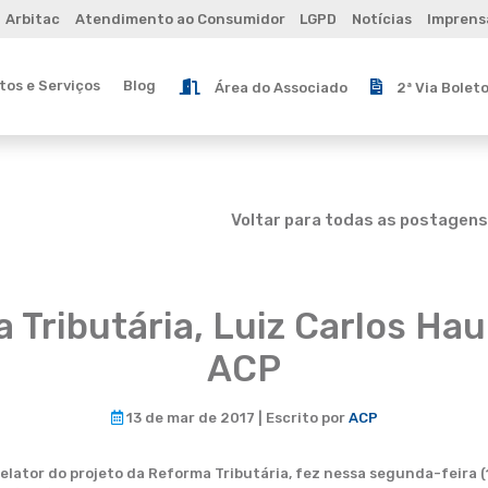
Arbitac
Atendimento ao Consumidor
LGPD
Notícias
Imprens
os e Serviços
Blog
Área do Associado
2ª Via Bolet
Voltar para todas as postagens
 Tributária, Luiz Carlos Hau
ACP
13 de mar de 2017 | Escrito por
ACP
relator do projeto da Reforma Tributária, fez nessa segunda-feira 