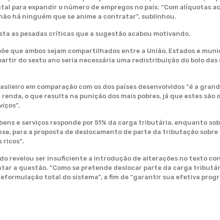
tal para expandir o número de empregos no país: “Com alíquotas a
não há ninguém que se anime a contratar”, sublinhou.
ista as pesadas críticas que a sugestão acabou motivando.
ropõe que ambos sejam compartilhados entre a União, Estados e muni
artir do sexto ano seria necessária uma redistribuição do bolo das 
sileiro em comparação com os dos países desenvolvidos “é a gran
nda, o que resulta na punição dos mais pobres, já que estes são o
viços”.
bens e serviços responde por 51% da carga tributária, enquanto sob
se, para a proposta de deslocamento de parte da tributação sobre 
 ricos”.
do revelou ser insuficiente a introdução de alterações no texto co
tar a questão. “Como se pretende deslocar parte da carga tributár
formulação total do sistema”, a fim de “garantir sua efetiva progre