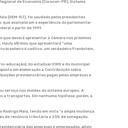
 Regional de Economia (Corecon-PR), Sistema
aia (DEM-RJ), foi saudado pelos presidentes
e, que assinalaram a experiência do parlamentar
eral a partir de 1991.
ico que deverá apresentar à Câmara nos próximos
o, Hauly afirmou que apresentará “uma
o brasileiro é caótico, um verdadeiro Frankstein,
lário-educação), do estadual ICMS e do municipal
proposta em elaboração a Contribuição sobre
buições previdenciárias pagas pelas empresas e
ou serviço nos moldes do sistema europeu. A
es e transportes. Em nenhuma hipótese, porém, a
do Rodrigo Maia, tendo em vista “a ampla mudança
ões de renúncia tributária e 23% de sonegação.
previdenciária das empresas e empregados, alívio