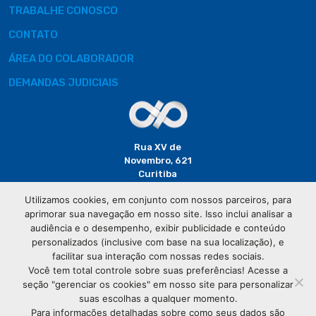
TRABALHE CONOSCO
CONTATO
ÁREA DO COLABORADOR
DEMANDAS JUDICIAIS
Rua XV de
Novembro, 621
Curitiba
CEP: 80020-310
Utilizamos cookies, em conjunto com nossos parceiros, para
aprimorar sua navegação em nosso site. Isso inclui analisar a
(41) 3320-
audiência e o desempenho, exibir publicidade e conteúdo
2929
personalizados (inclusive com base na sua localização), e
facilitar sua interação com nossas redes sociais.
Você tem total controle sobre suas preferências! Acesse a
seção "gerenciar os cookies" em nosso site para personalizar
suas escolhas a qualquer momento.
Para informações detalhadas sobre como seus dados são