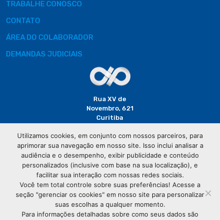
TRABALHE CONOSCO
CONTATO
ÁREA DO COLABORADOR
DEMANDAS JUDICIAIS
Rua XV de
Novembro, 621
Curitiba
CEP: 80020-310
Utilizamos cookies, em conjunto com nossos parceiros, para
aprimorar sua navegação em nosso site. Isso inclui analisar a
(41) 3320-
audiência e o desempenho, exibir publicidade e conteúdo
2929
personalizados (inclusive com base na sua localização), e
facilitar sua interação com nossas redes sociais.
Você tem total controle sobre suas preferências! Acesse a
seção "gerenciar os cookies" em nosso site para personalizar
suas escolhas a qualquer momento.
Para informações detalhadas sobre como seus dados são