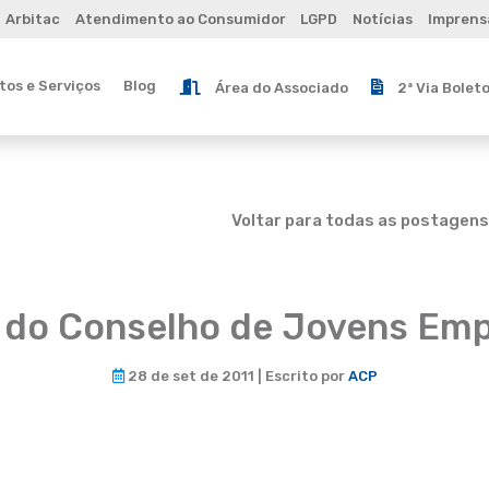
Arbitac
Atendimento ao Consumidor
LGPD
Notícias
Imprens
os e Serviços
Blog
Área do Associado
2ª Via Bolet
Voltar para todas as postagens
 do Conselho de Jovens Emp
28 de set de 2011 | Escrito por
ACP