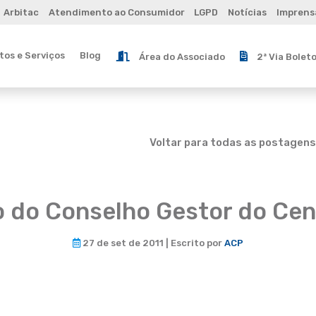
Arbitac
Atendimento ao Consumidor
LGPD
Notícias
Imprens
os e Serviços
Blog
Área do Associado
2ª Via Bolet
Voltar para todas as postagens
 do Conselho Gestor do Cen
27 de set de 2011 | Escrito por
ACP