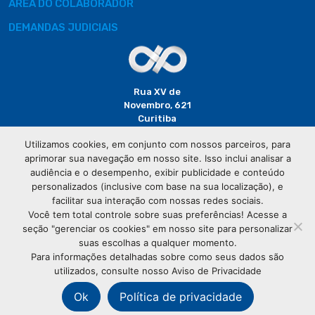
ÁREA DO COLABORADOR
DEMANDAS JUDICIAIS
Rua XV de
Novembro, 621
Curitiba
CEP: 80020-310
Utilizamos cookies, em conjunto com nossos parceiros, para
aprimorar sua navegação em nosso site. Isso inclui analisar a
(41) 3320-
audiência e o desempenho, exibir publicidade e conteúdo
2929
personalizados (inclusive com base na sua localização), e
facilitar sua interação com nossas redes sociais.
Você tem total controle sobre suas preferências! Acesse a
seção "gerenciar os cookies" em nosso site para personalizar
suas escolhas a qualquer momento.
Para informações detalhadas sobre como seus dados são
utilizados, consulte nosso Aviso de Privacidade
© Copyright
Associação Comercial do Paraná
- Todos os
direitos reservados
Ok
Política de privacidade
76.583.004/0001-01