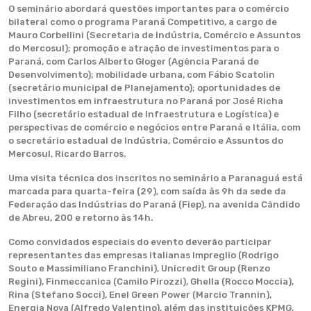
O seminário abordará questões importantes para o comércio
bilateral como o programa Paraná Competitivo, a cargo de
Mauro Corbellini (Secretaria de Indústria, Comércio e Assuntos
do Mercosul); promoção e atração de investimentos para o
Paraná, com Carlos Alberto Gloger (Agência Paraná de
Desenvolvimento); mobilidade urbana, com Fábio Scatolin
(secretário municipal de Planejamento); oportunidades de
investimentos em infraestrutura no Paraná por José Richa
Filho (secretário estadual de Infraestrutura e Logística) e
perspectivas de comércio e negócios entre Paraná e Itália, com
o secretário estadual de Indústria, Comércio e Assuntos do
Mercosul, Ricardo Barros.
Uma visita técnica dos inscritos no seminário a Paranaguá está
marcada para quarta-feira (29), com saída às 9h da sede da
Federação das Indústrias do Paraná (Fiep), na avenida Cândido
de Abreu, 200 e retorno às 14h.
Como convidados especiais do evento deverão participar
representantes das empresas italianas Impreglio (Rodrigo
Souto e Massimiliano Franchini), Unicredit Group (Renzo
Regini), Finmeccanica (Camilo Pirozzi), Ghella (Rocco Moccia),
Rina (Stefano Socci), Enel Green Power (Marcio Trannin),
Energia Nova (Alfredo Valentino), além das instituições KPMG,