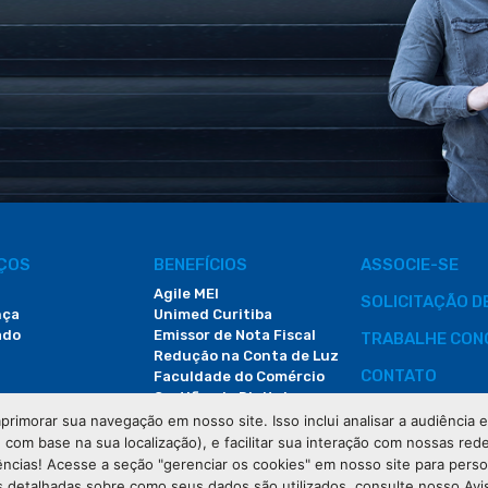
IÇOS
BENEFÍCIOS
ASSOCIE-SE
Agile MEI
SOLICITAÇÃO 
nça
Unimed Curitiba
ado
Emissor de Nota Fiscal
TRABALHE CON
Redução na Conta de Luz
CONTATO
Faculdade do Comércio
Certificado Digital
ÁREA DO COLA
primorar sua navegação em nosso site. Isso inclui analisar a audiência
e com base na sua localização), e facilitar sua interação com nossas rede
DEMANDAS JUDI
ências! Acesse a seção "gerenciar os cookies" em nosso site para pers
 detalhadas sobre como seus dados são utilizados, consulte nosso Avi