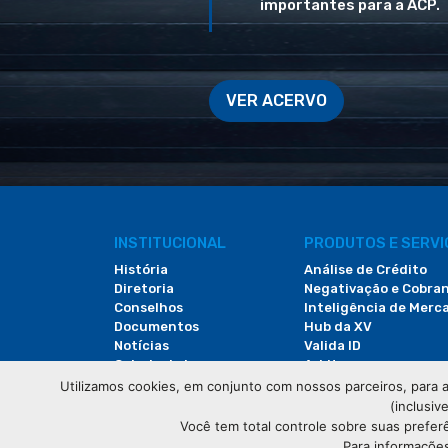
importantes para a ACP.
VER ACERVO
INSTITUCIONAL
PRODUTOS E SERV
História
Análise de Crédito
Diretoria
Negativação e Cobra
Conselhos
Inteligência de Merc
Documentos
Hub da XV
Notícias
Valida ID
Galeria de Imagens
Arbitac
Revista do Comércio
Locação de Espaços
Utilizamos cookies, em conjunto com nossos parceiros, para a
(inclusiv
Você tem total controle sobre suas prefer
Para informações