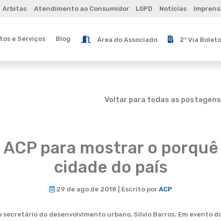
Arbitac
Atendimento ao Consumidor
LGPD
Notícias
Imprens
os e Serviços
Blog
Área do Associado
2ª Via Bolet
Voltar para todas as postagens
à ACP para mostrar o porquê
cidade do país
29 de ago de 2018 | Escrito por
ACP
 secretário do desenvolvimento urbano, Silvio Barros. Em evento do