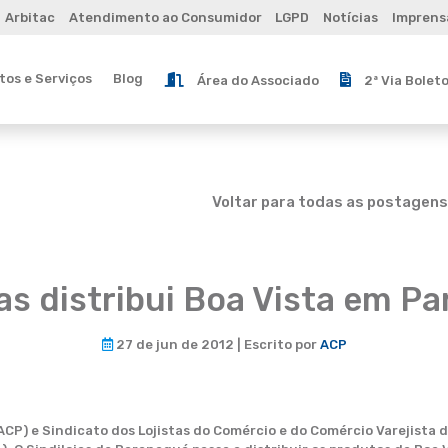
Arbitac
Atendimento ao Consumidor
LGPD
Notícias
Imprens
os e Serviços
Blog
Área do Associado
2ª Via Bolet
Voltar para todas as postagens
jas distribui Boa Vista em P
27 de jun de 2012 | Escrito por
ACP
CP) e Sindicato dos Lojistas do Comércio e do Comércio Varejista d