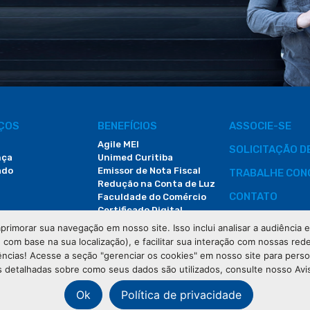
IÇOS
BENEFÍCIOS
ASSOCIE-SE
Agile MEI
SOLICITAÇÃO 
nça
Unimed Curitiba
ado
Emissor de Nota Fiscal
TRABALHE CON
Redução na Conta de Luz
CONTATO
Faculdade do Comércio
Certificado Digital
ÁREA DO COLA
primorar sua navegação em nosso site. Isso inclui analisar a audiência
e com base na sua localização), e facilitar sua interação com nossas rede
DEMANDAS JUDI
ências! Acesse a seção "gerenciar os cookies" em nosso site para pers
 detalhadas sobre como seus dados são utilizados, consulte nosso Avi
Ok
Política de privacidade