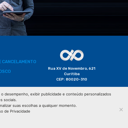
DE CANCELAMENTO
Rua XV de Novembro, 621
OSCO
Curitiba
CEP: 80020-310
BORADOR
 e o desempenho, exibir publicidade e conteúdo personalizados
(41) 3320-2929
s sociais.
CIAIS
onalizar suas escolhas a qualquer momento.
so de Privacidade