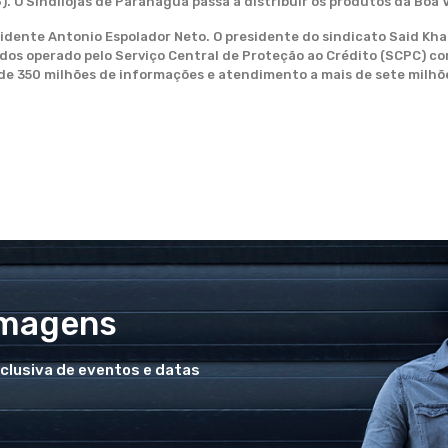
). O Sindilojas de Paranaguá passa a distribuir os produtos da Boa V
dente Antonio Espolador Neto. O presidente do sindicato Said Khal
dos operado pelo Serviço Central de Proteção ao Crédito (SCPC) com
 de 350 milhões de informações e atendimento a mais de sete milhõ
Imagens
xclusiva de eventos e datas