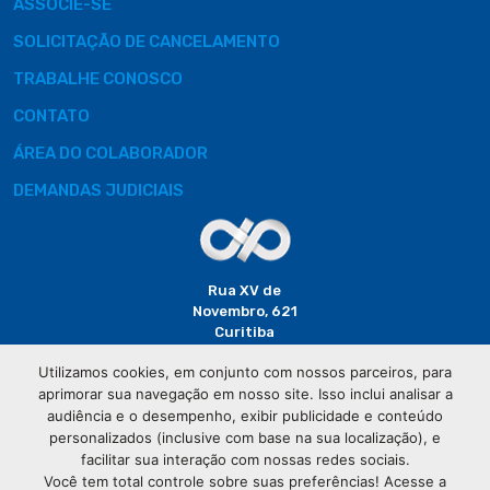
ASSOCIE-SE
SOLICITAÇÃO DE CANCELAMENTO
TRABALHE CONOSCO
CONTATO
ÁREA DO COLABORADOR
DEMANDAS JUDICIAIS
Rua XV de
Novembro, 621
Curitiba
CEP: 80020-310
Utilizamos cookies, em conjunto com nossos parceiros, para
aprimorar sua navegação em nosso site. Isso inclui analisar a
(41) 3320-
audiência e o desempenho, exibir publicidade e conteúdo
2929
personalizados (inclusive com base na sua localização), e
facilitar sua interação com nossas redes sociais.
Você tem total controle sobre suas preferências! Acesse a