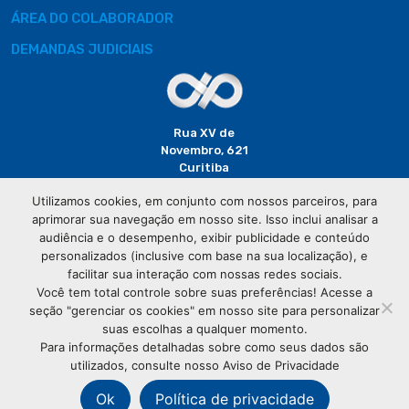
ÁREA DO COLABORADOR
DEMANDAS JUDICIAIS
Rua XV de
Novembro, 621
Curitiba
CEP: 80020-310
Utilizamos cookies, em conjunto com nossos parceiros, para
aprimorar sua navegação em nosso site. Isso inclui analisar a
(41) 3320-
audiência e o desempenho, exibir publicidade e conteúdo
2929
personalizados (inclusive com base na sua localização), e
facilitar sua interação com nossas redes sociais.
Você tem total controle sobre suas preferências! Acesse a
seção "gerenciar os cookies" em nosso site para personalizar
suas escolhas a qualquer momento.
Para informações detalhadas sobre como seus dados são
utilizados, consulte nosso Aviso de Privacidade
© Copyright
Associação Comercial do Paraná
- Todos os
direitos reservados
Ok
Política de privacidade
76.583.004/0001-01