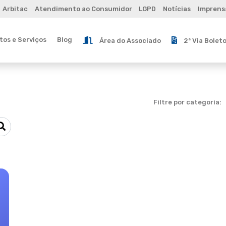
Arbitac
Atendimento ao Consumidor
LGPD
Notícias
Imprens
os e Serviços
Blog
Área do Associado
2ª Via Bolet
Filtre por categoria: