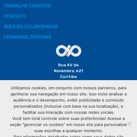
TRABALHE CONOSCO
CONTATO
ÁREA DO COLABORADOR
DEMANDAS JUDICIAIS
Rua XV de
Novembro, 621
Curitiba
CEP: 80020-310
Utilizamos cookies, em conjunto com nossos parceiros, para
aprimorar sua navegação em nosso site. Isso inclui analisar a
(41) 3320-
audiência e o desempenho, exibir publicidade e conteúdo
2929
personalizados (inclusive com base na sua localização), e
facilitar sua interação com nossas redes sociais.
Você tem total controle sobre suas preferências! Acesse a
seção "gerenciar os cookies" em nosso site para personalizar
suas escolhas a qualquer momento.
Para informações detalhadas sobre como seus dados são