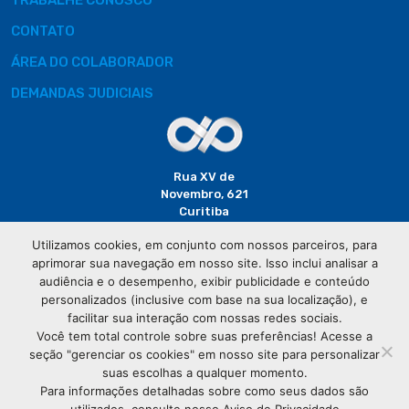
TRABALHE CONOSCO
CONTATO
ÁREA DO COLABORADOR
DEMANDAS JUDICIAIS
Rua XV de
Novembro, 621
Curitiba
CEP: 80020-310
Utilizamos cookies, em conjunto com nossos parceiros, para
aprimorar sua navegação em nosso site. Isso inclui analisar a
(41) 3320-
audiência e o desempenho, exibir publicidade e conteúdo
2929
personalizados (inclusive com base na sua localização), e
facilitar sua interação com nossas redes sociais.
Você tem total controle sobre suas preferências! Acesse a
seção "gerenciar os cookies" em nosso site para personalizar
suas escolhas a qualquer momento.
Para informações detalhadas sobre como seus dados são