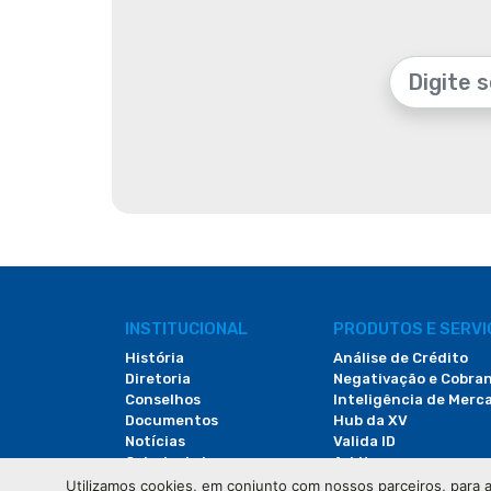
INSTITUCIONAL
PRODUTOS E SERV
História
Análise de Crédito
Diretoria
Negativação e Cobra
Conselhos
Inteligência de Merc
Documentos
Hub da XV
Notícias
Valida ID
Galeria de Imagens
Arbitac
Revista do Comércio
Locação de Espaços
Utilizamos cookies, em conjunto com nossos parceiros, para a