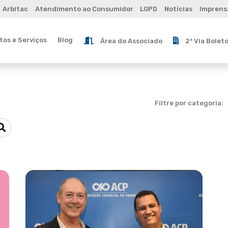
Arbitac
Atendimento ao Consumidor
LGPD
Notícias
Imprens
os e Serviços
Blog
Área do Associado
2ª Via Bolet
Filtre por categoria: