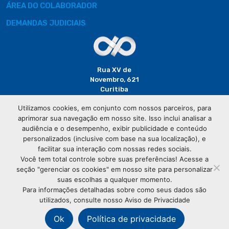
ÁREA DO COLABORADOR
DEMANDAS JUDICIAIS
Rua XV de
Novembro, 621
Curitiba
CEP: 80020-310
Utilizamos cookies, em conjunto com nossos parceiros, para
aprimorar sua navegação em nosso site. Isso inclui analisar a
(41) 3320-
audiência e o desempenho, exibir publicidade e conteúdo
2929
personalizados (inclusive com base na sua localização), e
facilitar sua interação com nossas redes sociais.
Você tem total controle sobre suas preferências! Acesse a
seção "gerenciar os cookies" em nosso site para personalizar
suas escolhas a qualquer momento.
Para informações detalhadas sobre como seus dados são
utilizados, consulte nosso Aviso de Privacidade
© Copyright
Associação Comercial do Paraná
- Todos os
direitos reservados
Ok
Política de privacidade
76.583.004/0001-01