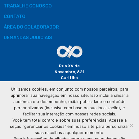
TRABALHE CONOSCO
CONTATO
ÁREA DO COLABORADOR
DEMANDAS JUDICIAIS
Rua XV de
Novembro, 621
Curitiba
CEP: 80020-310
Utilizamos cookies, em conjunto com nossos parceiros, para
aprimorar sua navegação em nosso site. Isso inclui analisar a
(41) 3320-
audiência e o desempenho, exibir publicidade e conteúdo
2929
personalizados (inclusive com base na sua localização), e
facilitar sua interação com nossas redes sociais.
Você tem total controle sobre suas preferências! Acesse a
seção "gerenciar os cookies" em nosso site para personalizar
suas escolhas a qualquer momento.
Para informações detalhadas sobre como seus dados são