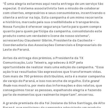
“É uma alegria estarmos aqui nesta entrega de um serviço tão
especial. O sistema associativista tem a missão de colaborar
com clientes, empresários e seus consumidores, incentivando o
cliente a entrar na loja. Esta campanha é um mimo recorrente
e histórico, marcado pela sua credibilidade e transparência.
Nossa função é oferecer segurança tanto para quem compra
quanto para quem participa da campanha, consolidando este
produto como um verdadeiro ícone de nosso sistema”,
acrescentou Claudemir Gibrim, Presidente da Cacileste –
Coordenadoria das Associações Comerciais e Empresariais do
Leste do Paraná.
Antes da entrega dos prêmios, o Presidente da TX
Comunicação, Luiz Teixeira, agradeceu à ACP pela
oportunidade de realizar mais uma edição da campanha. “Essa
ação traz resultados tão expressivos que transformam vidas.
Com mais de 750 prêmios distribuídos, esta é a maior campanha
de varejo do Paraná, e isso nos enche de orgulho. Este
grand
finale
nos mostra, por meio das informações e dos relatos, que
conseguimos tocar as pessoas, espalhando alegria e fazendo
parte de momentos que realmente importam”, encerrou.
A grande premiada do dia foi Josiane da Silva Santiago, de Alto
Paraná, que participou da campanha adquirindo um produto