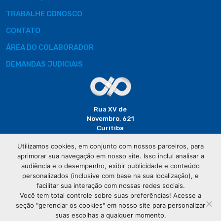
TRABALHE CONOSCO
CONTATO
ÁREA DO COLABORADOR
DEMANDAS JUDICIAIS
Rua XV de
Novembro, 621
Curitiba
CEP: 80020-310
Utilizamos cookies, em conjunto com nossos parceiros, para
aprimorar sua navegação em nosso site. Isso inclui analisar a
(41) 3320-
audiência e o desempenho, exibir publicidade e conteúdo
2929
personalizados (inclusive com base na sua localização), e
facilitar sua interação com nossas redes sociais.
Você tem total controle sobre suas preferências! Acesse a
seção "gerenciar os cookies" em nosso site para personalizar
suas escolhas a qualquer momento.