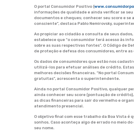
O portal Consumidor Positivo (
www.consumidorpos
informações de qualidade e ainda verificar se se
documentos e cheques; conhecer seu score e se at
consciente”, destaca Pablo Nemirovsky, superint
Ao propiciar ao cidadão a consulta de seus dados,
estabelece que “o consumidor terá acesso às info
sobre as suas respectivas fontes”. O Código de D
de proteção e defesa dos consumidores, entre as 
Os dados de consumidores que estão nos cadastro
utilizá-los para efetuar análises de crédito. Estas
melhores decisões financeiras. “No portal Consumi
gratuitas”, acrescenta o superintendente.
Ainda no portal Consumidor Positivo, qualquer pe
ainda conhecer seu score (pontuação de crédito),
as dicas financeiras para sair do vermelho e orga
atendimento presencial.
O objetivo final com esse trabalho da Boa Vista é 
sonhos. Caso aconteça algo de errado no meio do 
seu nome.