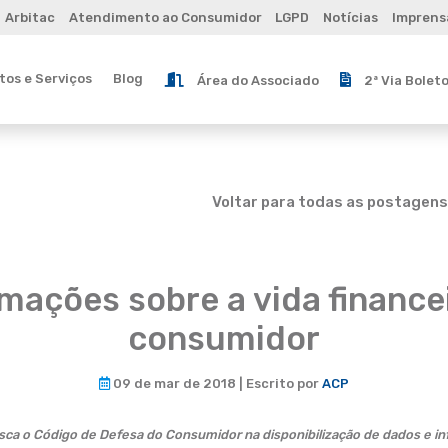
Arbitac
Atendimento ao Consumidor
LGPD
Notícias
Imprens
os e Serviços
Blog
Área do Associado
2ª Via Bolet
Voltar para todas as postagens
mações sobre a vida finance
consumidor
09 de mar de 2018 | Escrito por
ACP
risca o Código de Defesa do Consumidor na disponibilização de dados e 