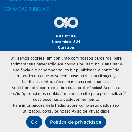
DEMANDAS JUDICIAIS
Rua XV de
Novembro, 621
Curitiba
CEP: 80020-310
Utilizamos cookies, em conjunto com nossos parceiros, para
aprimorar sua navegação em nosso site. Isso inclui analisar a
(41) 3320-
audiência e o desempenho, exibir publicidade e conteúdo
2929
personalizados (inclusive com base na sua localização), e
facilitar sua interação com nossas redes sociais.
Você tem total controle sobre suas preferências! Acesse a
seção "gerenciar os cookies" em nosso site para personalizar
suas escolhas a qualquer momento.
Para informações detalhadas sobre como seus dados são
utilizados, consulte nosso Aviso de Privacidade
© Copyright
Associação Comercial do Paraná
- Todos os
direitos reservados
Ok
Política de privacidade
76.583.004/0001-01