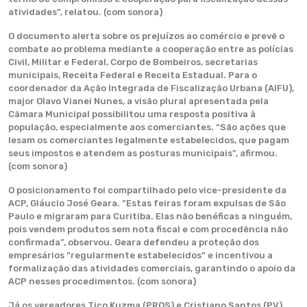
atividades”, relatou. (com sonora)
O documento alerta sobre os prejuízos ao comércio e prevê o
combate ao problema mediante a cooperação entre as polícias
Civil, Militar e Federal, Corpo de Bombeiros, secretarias
municipais, Receita Federal e Receita Estadual. Para o
coordenador da Ação Integrada de Fiscalização Urbana (AIFU),
major Olavo Vianei Nunes, a visão plural apresentada pela
Câmara Municipal possibilitou uma resposta positiva à
população, especialmente aos comerciantes. “São ações que
lesam os comerciantes legalmente estabelecidos, que pagam
seus impostos e atendem as posturas municipais”, afirmou.
(com sonora)
O posicionamento foi compartilhado pelo vice-presidente da
ACP, Gláucio José Geara. “Estas feiras foram expulsas de São
Paulo e migraram para Curitiba. Elas não benéficas a ninguém,
pois vendem produtos sem nota fiscal e com procedência não
confirmada”, observou. Geara defendeu a proteção dos
empresários “regularmente estabelecidos” e incentivou a
formalização das atividades comerciais, garantindo o apoio da
ACP nesses procedimentos. (com sonora)
Já os vereadores Tico Kuzma (PROS) e Cristiano Santos (PV),