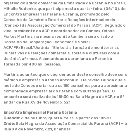
objetivo do adido comercial da Embaixada da Ucrânia no Brasil,
Mihailo Rudenko, que participa nesta quarta-feira, (06/10), do
Encontro Empresarial Paraná-Ucrânia, promovido pelo
Conselho de Comércio Exterior e Relações Internacionais
(Concex) da Associação Comercial do Paraná (ACP). Segundo o
vice-presidente da ACP e coordenador do Concex, Odone
Fortes Martins, na mesma reunião também será criado o
Conselho de Cooperação Econômica e Social
ACP/PR/Brasil/Ucrânia. “Ele terá a função de monitorar as
iniciativas de relações comerciais, sociais e culturais com a
Ucrânia”, afirmou. A comunidade ucraniana do Paraná é
formada por 400 mil pessoas.
Martins adiantou que o coordenador deste conselho deve ser o
médico e empresário Afonso Antoniuk. Ele revelou ainda que a
meta do Concex é criar outros 150 conselhos para a aproximar a
comunidade empresarial do Paraná com outros países. O
encontro será realizado às 18h30 na Sala Magna da ACP, no 8º
andar da Rua XV de Novembro, 621.
Encontro Empresarial Paraná Ucrânia
Quando:
6 de outubro, quarta-feira, a partir das 18h30
Onde:
Sala Magna da Associação Comercial do Paraná (ACP) — à
Rua XV de Novembro, 621, 8º andar