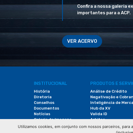
Confira a nossa galeria e
importantes para a ACP.
VER ACERVO
INSTITUCIONAL
PRODUTOS E SERV
História
Análise de Crédito
Diretoria
Negativação e Cobra
Conselhos
Inteligência de Merc
Documentos
Hub da XV
Notícias
Valida ID
Galeria de Imagens
Arbitac
Revista do Comércio
Locação de Espaços
Utilizamos cookies, em conjunto com nossos parceiros, para a
(inclusiv