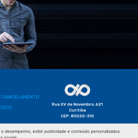
DE CANCELAMENTO
Rua XV de Novembro, 621
OSCO
Curitiba
CEP: 80020-310
BORADOR
 e o desempenho, exibir publicidade e conteúdo personalizados
(41) 3320-2929
s sociais.