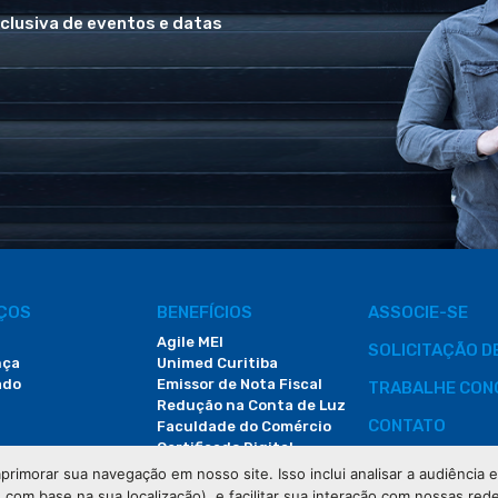
xclusiva de eventos e datas
IÇOS
BENEFÍCIOS
ASSOCIE-SE
Agile MEI
SOLICITAÇÃO 
nça
Unimed Curitiba
ado
Emissor de Nota Fiscal
TRABALHE CON
Redução na Conta de Luz
CONTATO
Faculdade do Comércio
Certificado Digital
ÁREA DO COLA
primorar sua navegação em nosso site. Isso inclui analisar a audiência
e com base na sua localização), e facilitar sua interação com nossas rede