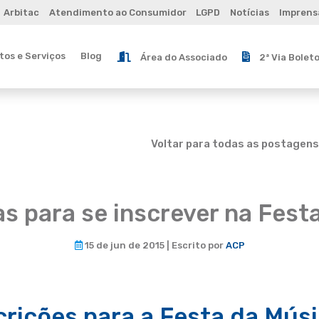
Arbitac
Atendimento ao Consumidor
LGPD
Notícias
Imprens
os e Serviços
Blog
Área do Associado
2ª Via Bolet
Voltar para todas as postagens
as para se inscrever na Fest
15 de jun de 2015 | Escrito por
ACP
crições para a Festa da Mús