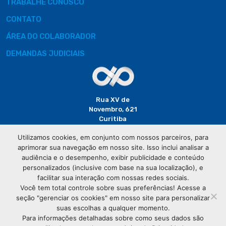
TRABALHE CONOSCO
CONTATO
ÁREA DO COLABORADOR
DEMANDAS JUDICIAIS
Rua XV de
Novembro, 621
Curitiba
CEP: 80020-310
Utilizamos cookies, em conjunto com nossos parceiros, para
aprimorar sua navegação em nosso site. Isso inclui analisar a
(41) 3320-
audiência e o desempenho, exibir publicidade e conteúdo
2929
personalizados (inclusive com base na sua localização), e
facilitar sua interação com nossas redes sociais.
Você tem total controle sobre suas preferências! Acesse a
seção "gerenciar os cookies" em nosso site para personalizar
suas escolhas a qualquer momento.
Para informações detalhadas sobre como seus dados são