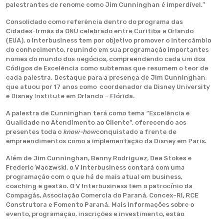
palestrantes de renome como Jim Cunninghan é imperdível.”
Consolidado como referência dentro do programa das
Cidades-Irmãs da ONU celebrado entre Curitiba e Orlando
(EUA), o Interbusiness tem por objetivo promover o intercâmbio
do conhecimento, reunindo em sua programação importantes
nomes do mundo dos negócios, compreendendo cada um dos
Códigos de Excelência como subtemas que resumem o teor de
cada palestra. Destaque para a presença de Jim Cunninghan,
que atuou por 17 anos como coordenador da Disney University
e Disney Institute em Orlando – Flórida.
A palestra de Cunninghan terá como tema “Excelência e
Qualidade no Atendimento ao Cliente”, oferecendo aos
presentes toda o
know-how
conquistado a frente de
empreendimentos como a implementação da Disney em Paris.
Além de Jim Cunninghan, Benny Rodriguez, Dee Stokes e
Frederic Waczwski, o V Interbusiness contará com uma
programação com o que há de mais atual em business,
coaching e gestão. O V Interbusiness tem o patrocínio da
Compagás, Associação Comercia do Paraná, Concex-RI, RCE
Construtora e Fomento Paraná. Mais informações sobre o
evento, programação, inscrições e investimento, estão