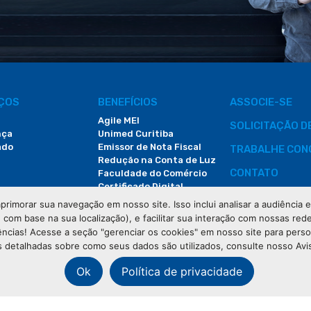
IÇOS
BENEFÍCIOS
ASSOCIE-SE
Agile MEI
SOLICITAÇÃO 
nça
Unimed Curitiba
ado
Emissor de Nota Fiscal
TRABALHE CON
Redução na Conta de Luz
CONTATO
Faculdade do Comércio
Certificado Digital
ÁREA DO COLA
primorar sua navegação em nosso site. Isso inclui analisar a audiência
e com base na sua localização), e facilitar sua interação com nossas rede
DEMANDAS JUDI
ências! Acesse a seção "gerenciar os cookies" em nosso site para pers
 detalhadas sobre como seus dados são utilizados, consulte nosso Avi
Ok
Política de privacidade
os os direitos reservados