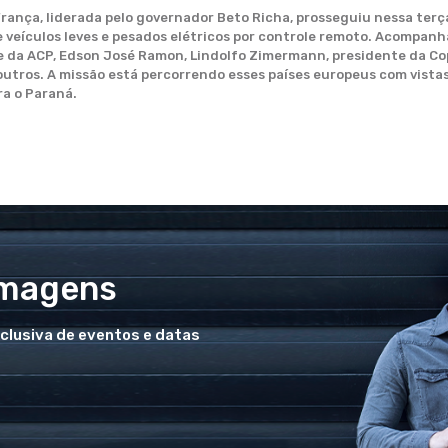
França, liderada pelo governador Beto Richa, prosseguiu nessa terça
e veículos leves e pesados elétricos por controle remoto. Acompanh
e da ACP, Edson José Ramon, Lindolfo Zimermann, presidente da Co
 outros. A missão está percorrendo esses países europeus com vista
ara o Paraná.
Imagens
xclusiva de eventos e datas