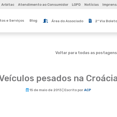
Arbitac
Atendimento ao Consumidor
LGPD
Notícias
Imprens
os e Serviços
Blog
Área do Associado
2ª Via Bolet
Voltar para todas as postagens
Veículos pesados na Croáci
15 de maio de 2013 | Escrito por
ACP