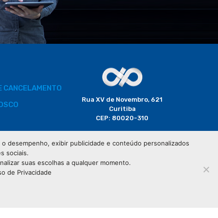
DE CANCELAMENTO
Rua XV de Novembro, 621
OSCO
Curitiba
CEP: 80020-310
BORADOR
 e o desempenho, exibir publicidade e conteúdo personalizados
(41) 3320-2929
s sociais.
CIAIS
onalizar suas escolhas a qualquer momento.
so de Privacidade
76.583.004/0001-01