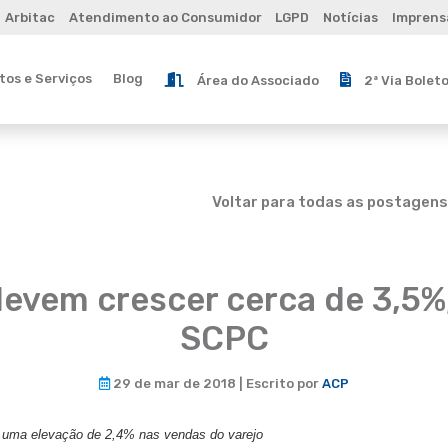
Arbitac
Atendimento ao Consumidor
LGPD
Notícias
Imprens
os e Serviços
Blog
Área do Associado
2ª Via Bolet
Voltar para todas as postagens
evem crescer cerca de 3,5%
SCPC
29 de mar de 2018 | Escrito por
ACP
 uma elevação de 2,4% nas vendas do varejo