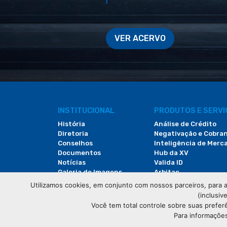
VER ACERVO
INSTITUCIONAL
PRODUTOS E SERV
História
Análise de Crédito
Diretoria
Negativação e Cobra
Conselhos
Inteligência de Merc
Documentos
Hub da XV
Notícias
Valida ID
Galeria de Imagens
Arbitac
Revista do Comércio
Locação de Espaços
Utilizamos cookies, em conjunto com nossos parceiros, para a
(inclusiv
Você tem total controle sobre suas prefer
Para informações