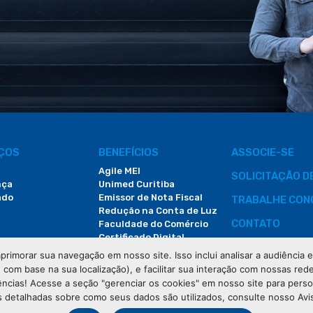
IÇOS
BENEFÍCIOS
ASSOCIE-SE
Agile MEI
SOLICITAÇÃO 
nça
Unimed Curitiba
ado
Emissor de Nota Fiscal
TRABALHE CON
Redução na Conta de Luz
CONTATO
Faculdade do Comércio
Certificado Digital
ÁREA DO COLA
primorar sua navegação em nosso site. Isso inclui analisar a audiência
e com base na sua localização), e facilitar sua interação com nossas rede
DEMANDAS JUDI
ências! Acesse a seção "gerenciar os cookies" em nosso site para pers
 detalhadas sobre como seus dados são utilizados, consulte nosso Avi