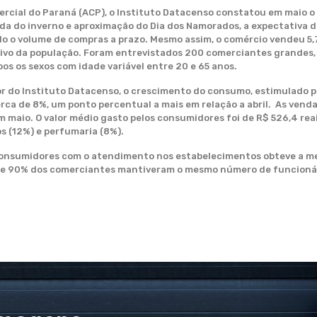
ial do Paraná (ACP), o Instituto Datacenso constatou em maio o
gada do inverno e aproximação do Dia dos Namorados, a expectativa 
o o volume de compras a prazo. Mesmo assim, o comércio vendeu 5,
ivo da população. Foram entrevistados 200 comerciantes grandes, 
s os sexos com idade variável entre 20 e 65 anos.
 do Instituto Datacenso, o crescimento do consumo, estimulado pel
rca de 8%, um ponto percentual a mais em relação a abril. As ven
 maio. O valor médio gasto pelos consumidores foi de R$ 526,4 reai
os (12%) e perfumaria (8%).
consumidores com o atendimento nos estabelecimentos obteve a me
e 90% dos comerciantes mantiveram o mesmo número de funcionári