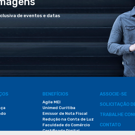
Imagens
xclusiva de eventos e datas
IÇOS
BENEFÍCIOS
ASSOCIE-SE
Agile MEI
SOLICITAÇÃO 
nça
Unimed Curitiba
ado
Emissor de Nota Fiscal
TRABALHE CON
Redução na Conta de Luz
CONTATO
Faculdade do Comércio
Certificado Digital