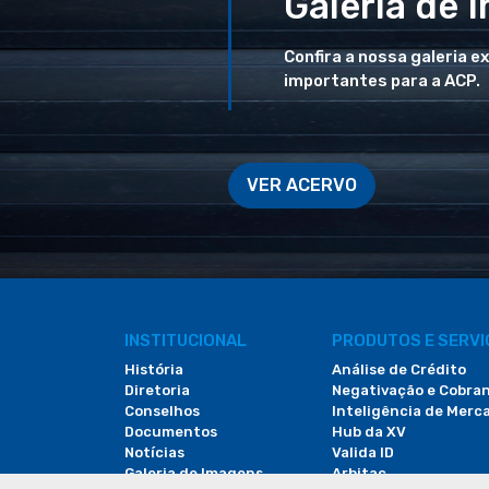
Galeria de 
Confira a nossa galeria e
importantes para a ACP.
VER ACERVO
INSTITUCIONAL
PRODUTOS E SERV
História
Análise de Crédito
Diretoria
Negativação e Cobra
Conselhos
Inteligência de Merc
Documentos
Hub da XV
Notícias
Valida ID
Galeria de Imagens
Arbitac