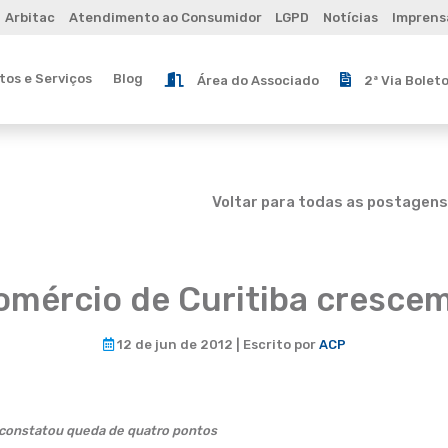
Arbitac
Atendimento ao Consumidor
LGPD
Notícias
Imprens
os e Serviços
Blog
Área do Associado
2ª Via Bolet
Voltar para todas as postagens
omércio de Curitiba cresce
12 de jun de 2012 | Escrito por
ACP
 constatou queda de quatro pontos