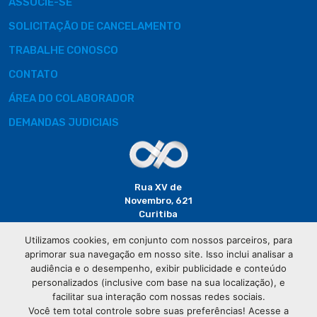
ASSOCIE-SE
SOLICITAÇÃO DE CANCELAMENTO
TRABALHE CONOSCO
CONTATO
ÁREA DO COLABORADOR
DEMANDAS JUDICIAIS
Rua XV de
Novembro, 621
Curitiba
CEP: 80020-310
Utilizamos cookies, em conjunto com nossos parceiros, para
aprimorar sua navegação em nosso site. Isso inclui analisar a
(41) 3320-
audiência e o desempenho, exibir publicidade e conteúdo
2929
personalizados (inclusive com base na sua localização), e
facilitar sua interação com nossas redes sociais.
Você tem total controle sobre suas preferências! Acesse a