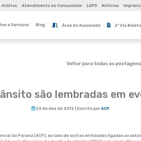
Arbitac
Atendimento ao Consumidor
LGPD
Notícias
Imprens
os e Serviços
Blog
Área do Associado
2ª Via Bolet
Voltar para todas as postagens
rânsito são lembradas em e
03 de dez de 2012 | Escrito por
ACP
cial do Paraná (ACP), ao lado de outras entidades ligadas ao setor