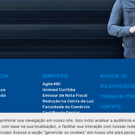
IÇOS
BENEFÍCIOS
ASSOCIE-SE
Agile MEI
SOLICITAÇÃO 
nça
Unimed Curitiba
ado
Emissor de Nota Fiscal
TRABALHE CON
Redução na Conta de Luz
CONTATO
Faculdade do Comércio
Certificado Digital
ÁREA DO COLA
primorar sua navegação em nosso site. Isso inclui analisar a audiência
e com base na sua localização), e facilitar sua interação com nossas rede
DEMANDAS JUDI
ências! Acesse a seção "gerenciar os cookies" em nosso site para pers