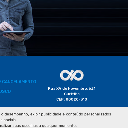
DE CANCELAMENTO
Rua XV de Novembro, 621
OSCO
Curitiba
CEP: 80020-310
BORADOR
 e o desempenho, exibir publicidade e conteúdo personalizados
(41) 3320-2929
s sociais.
CIAIS
onalizar suas escolhas a qualquer momento.