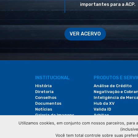
importantes para a ACP.
VER ACERVO
INSTITUCIONAL
PRODUTOS E SERV
História
Análise de Crédito
Diretoria
Negativação e Cobra
Conselhos
Inteligência de Merc
Documentos
Hub da XV
Notícias
Valida ID
Galeria de Imagens
Arbitac
Revista do Comércio
Locação de Espaços
Utilizamos cookies, em conjunto com nossos parceiros, para a
(inclusiv
Você tem total controle sobre suas prefer