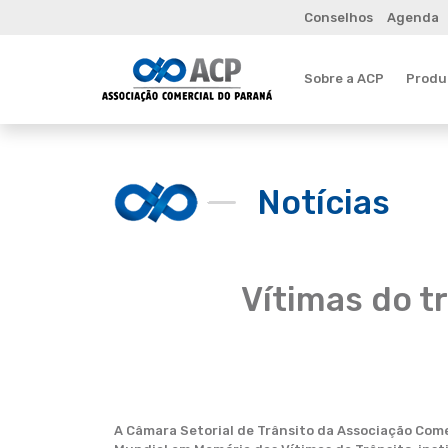
Conselhos
Agenda
Sobre a ACP
Produt
Notícias
Vítimas do t
A Câmara Setorial de Trânsito da Associação Comer