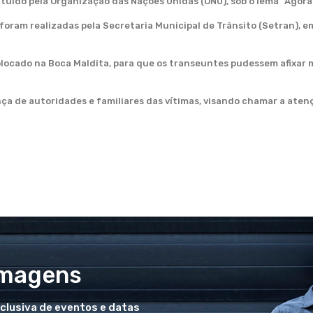
ituído pela Organização das Nações Unidas (ONU), sob o lema “Agora
foram realizadas pela Secretaria Municipal de Trânsito (Setran), e
colocado na Boca Maldita, para que os transeuntes pudessem afixar
ença de autoridades e familiares das vítimas, visando chamar a aten
Imagens
xclusiva de eventos e datas