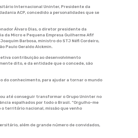
sitário Internacional Uninter, Presidente da
idadania ACP, concedido a personalidades que se
nador Álvaro Dias, o diretor presidente da
ria da Micro e Pequena Empresa Guilherme Afif
F Joaquim Barbosa, ministro do STJ Néfi Cordeiro,
ão Paulo Geraldo Alckmin.
efetiva contribuição ao desenvolvimento
iamente dito, e da entidade que o concede, são
ução do conhecimento, para ajudar a tornar o mundo
ntou até conseguir transformar o Grupo Uninter no
tância espalhados por todo o Brasil. “Orgulho-me
o território nacional, missão que venho
ersitário, além de grande número de convidados,