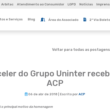
Arbitac
Atendimento ao Consumidor
LGPD
Notícias
Imprens
os e Serviços
Blog
Área do Associado
2ª Via Bolet
Voltar para todas as postagens
celer do Grupo Uninter receb
ACP
06 de abr de 2018 | Escrito por
ACP
foi o principal motivo da homenagem