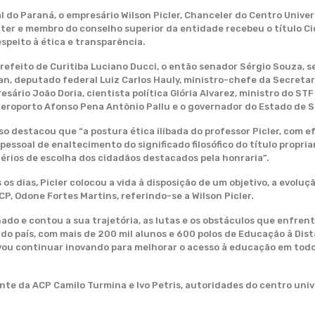
do Paraná, o empresário Wilson Picler, Chanceler do Centro Univer
ter e membro do conselho superior da entidade recebeu o título C
speito à ética e transparência.
efeito de Curitiba Luciano Ducci, o então senador Sérgio Souza, se
lan, deputado federal Luiz Carlos Hauly, ministro-chefe da Secreta
sário João Doria, cientista política Glória Alvarez, ministro do ST
eroporto Afonso Pena Antônio Pallu e o governador do Estado de S
so destacou que “a postura ética ilibada do professor Picler, com 
 pessoal de enaltecimento do significado filosófico do título propr
térios de escolha dos cidadãos destacados pela honraria”.
 os dias, Picler colocou a vida à disposição de um objetivo, a evol
CP, Odone Fortes Martins, referindo-se a Wilson Picler.
ado e contou a sua trajetória, as lutas e os obstáculos que enfre
 do país, com mais de 200 mil alunos e 600 polos de Educação à Dis
 vou continuar inovando para melhorar o acesso à educação em todo 
te da ACP Camilo Turmina e Ivo Petris, autoridades do centro univ