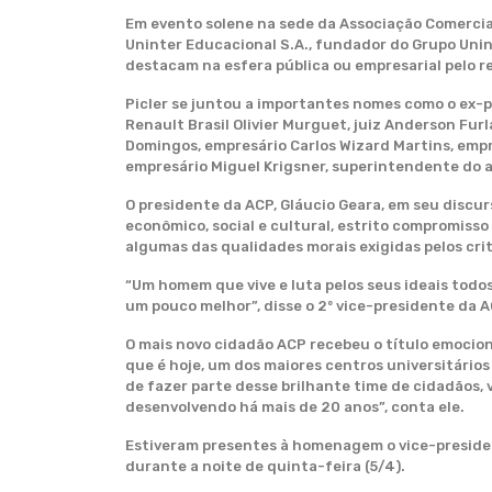
Em evento solene na sede da Associação Comercial 
Uninter Educacional S.A., fundador do Grupo Unin
destacam na esfera pública ou empresarial pelo re
Picler se juntou a importantes nomes como o ex-pr
Renault Brasil Olivier Murguet, juiz Anderson Fur
Domingos, empresário Carlos Wizard Martins, empre
empresário Miguel Krigsner, superintendente do a
O presidente da ACP, Gláucio Geara, em seu discur
econômico, social e cultural, estrito compromisso
algumas das qualidades morais exigidas pelos cri
“Um homem que vive e luta pelos seus ideais todos
um pouco melhor”, disse o 2º vice-presidente da A
O mais novo cidadão ACP recebeu o título emocion
que é hoje, um dos maiores centros universitários
de fazer parte desse brilhante time de cidadãos,
desenvolvendo há mais de 20 anos”, conta ele.
Estiveram presentes à homenagem o vice-presiden
durante a noite de quinta-feira (5/4).